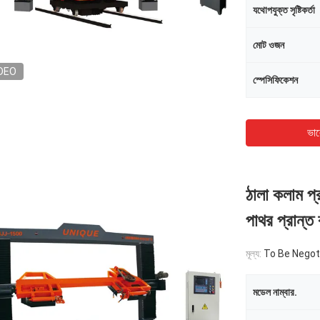
যথোপযুক্ত সৃষ্টিকর্তা
মোট ওজন
DEO
স্পেসিফিকেশন
ভাল
ঠালা কলাম প্
পাথর প্রান্ত 
মূল্য:
To Be Negot
মডেল নাম্বার.