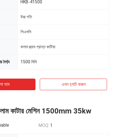
HKB-41500
উচ্চ গতি
পিএলসি
কলাম স্ল্যাব প্রান্ত কাটিয়া
 দৈর্ঘ্য
1500 মিমি
ো দাম
এখন চ্যাট করুন
 কলাম কাটার মেশিন 1500mm 35kw
iable
MOQ:
1