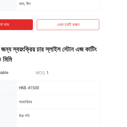
সাদা, নীল
ো দাম
এখন চ্যাট করুন
র জন্য স্বয়ংক্রিয় চার স্লাইস স্টোন এজ কাটিং
 মিমি
iable
MOQ:
1
HKB-41500
স্বয়ংক্রিয়
উচ্চ গতি