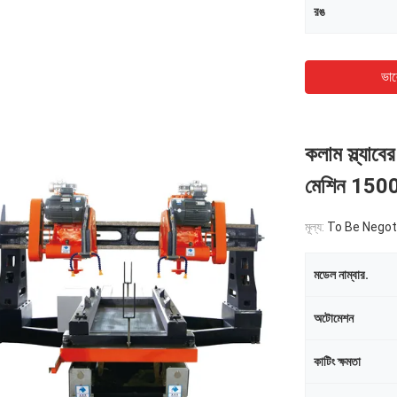
রঙ
ভাল
কলাম স্ল্যাবে
মেশিন 1500
মূল্য:
To Be Negot
মডেল নাম্বার.
অটোমেশন
কাটিং ক্ষমতা