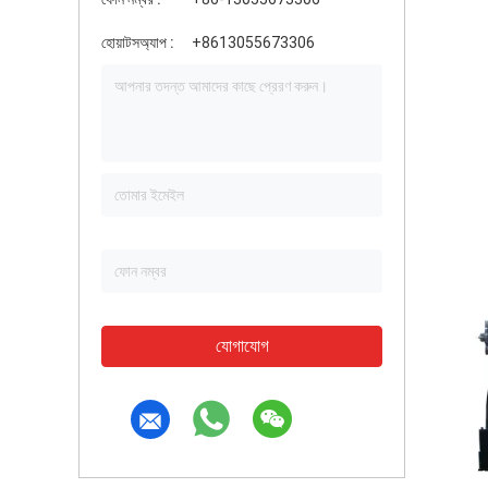
হোয়াটসঅ্যাপ :
+8613055673306
যোগাযোগ